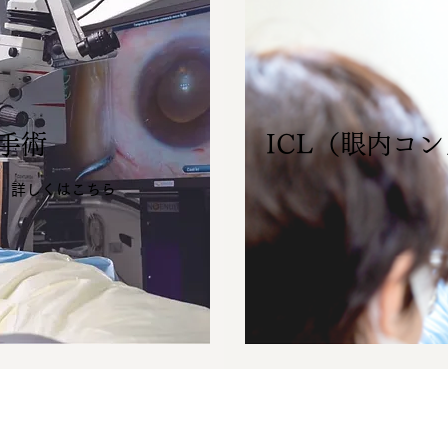
手術
ICL（眼内コ
​詳しくはこちら