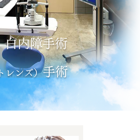
白内障
手
術
手術
トレンズ）