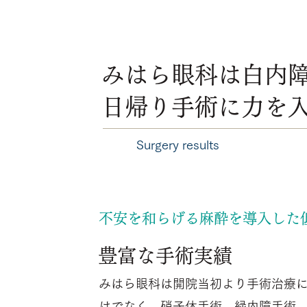
みはら眼科は白内
日帰り手術に力を
Surgery results
不安を和らげる麻酔を導入した
豊富な手術実績
みはら眼科は開院当初より手術治療
けでなく、硝子体手術、緑内障手術