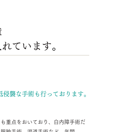
障
入れています
​。
低侵襲な手術も行っております。
にも重点をおいており、白内障手術だ
、眼瞼手術、涙道手術など、年間