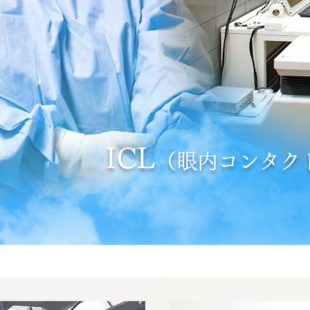
I
CL
（
眼内コンタク