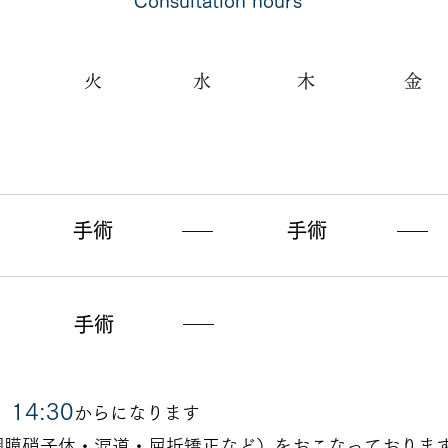
Consultation hours
火
水
木
金
手術
手術
手術
14:30
、
からになります
網膜硝子体・涙道・屈折矯正など）をおこなっておりま